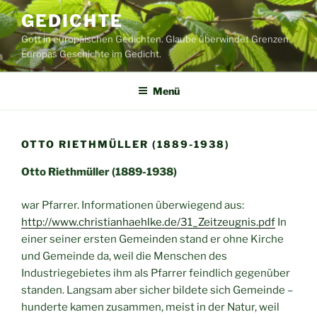
Zum
GEDICHTE
Inhalt
Gott in europäischen Gedichten. Glaube überwindet Grenzen.
springen
Europas Geschichte im Gedicht.
Menü
OTTO RIETHMÜLLER (1889-1938)
Otto Riethmüller (1889-1938)
war Pfarrer. Informationen überwiegend aus:
http://www.christianhaehlke.de/31_Zeitzeugnis.pdf
In
einer seiner ersten Gemeinden stand er ohne Kirche
und Gemeinde da, weil die Menschen des
Industriegebietes ihm als Pfarrer feindlich gegenüber
standen. Langsam aber sicher bildete sich Gemeinde –
hunderte kamen zusammen, meist in der Natur, weil