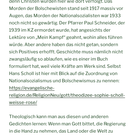
denn Christen wurden hier wie dort verfolgt. Das
Morden der Bolschewisten stand seit 1917 massiv vor
Augen, das Morden der Nationalsozialisten war 1933
noch nicht so gewärtig. Der Pfarrer Paul Schneider, der
1939 im KZ ermordet wurde, hat angesichts der
Lektüre von „Mein Kampf“ geahnt, wohin alles führen
würde. Aber andere haben das nicht getan, sondern
sich Positives erhofft. Geschichte muss nämlich nicht
zwangsläufig so ablaufen, wie es einer im Buch
formuliert hat, weil viele Kräfte am Werk sind. Selbst
Hans Scholl ist hier mit Blick auf die Zuordnung von
Nationalsozialismus und Bolschewismus zu nennen:
https://evangelische-
religion.de/ReligionNeu/gott/theodizee-sophie-scholl-
weisse-rose/
Theologisch kann man aus diesen und anderen
Gedichten lernen: Wenn man Gott bittet, die Regierung
in die Hand zu nehmen, das Land oder die Welt zu