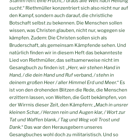
Stamm reift eine Frucht, / draus alle Welt nach Heilung
sucht
.“ Riethmüller konzentriert sich also nicht nur auf
den Kampf, sondern auch darauf, die christliche
Botschaft selbst zu bekennen. Die Menschen sollen
wissen, was Christen glauben, nicht nur, wogegen sie
kämpfen. Zudem: Die Christen sollen sich als
Bruderschaft, als gemeinsam Kämpfende sehen. Und
natürlich finden wir in diesem Heft das bekannteste
Lied von Riethmüller, das seltsamerweise nicht im
Gesangbuch zu finden ist: „
Herr, wir stehen Hand in
Hand, / die dein Hand und Ruf verband, / stehn in
deinem großen Heer / aller Himmel Erd und Meer.
“ Es
ist von den drohenden Blitzen die Rede, die Menschen
erzittern lassen, von Welten, die Gott bekämpfen, von
der Wirrnis dieser Zeit, den Kämpfern: „
Mach in unsrer
kleinen Schar, / Herzen rein und Augen klar, / Wort zur
Tat und Waffen blank, / Tag und Weg voll Trost und
Dank
.“ Das war den Herausgebern unseres
Gesangbuches wohl doch zu militaristisch. Und so