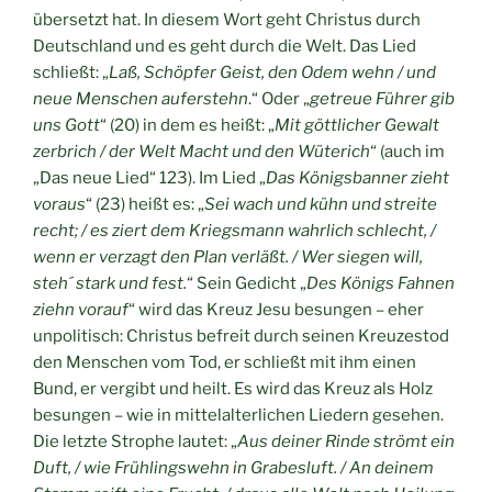
übersetzt hat. In diesem Wort geht Christus durch
Deutschland und es geht durch die Welt. Das Lied
schließt: „
Laß, Schöpfer Geist, den Odem wehn / und
neue Menschen auferstehn
.“ Oder „
getreue Führer gib
uns Gott
“ (20) in dem es heißt: „
Mit göttlicher Gewalt
zerbrich / der Welt Macht und den Wüterich
“ (auch im
„Das neue Lied“ 123). Im Lied „
Das Königsbanner zieht
voraus
“ (23) heißt es: „
Sei wach und kühn und streite
recht; / es ziert dem Kriegsmann wahrlich schlecht, /
wenn er verzagt den Plan verläßt. / Wer siegen will,
steh´ stark und fest.
“ Sein Gedicht „
Des Königs Fahnen
ziehn vorauf
“ wird das Kreuz Jesu besungen – eher
unpolitisch: Christus befreit durch seinen Kreuzestod
den Menschen vom Tod, er schließt mit ihm einen
Bund, er vergibt und heilt. Es wird das Kreuz als Holz
besungen – wie in mittelalterlichen Liedern gesehen.
Die letzte Strophe lautet: „
Aus deiner Rinde strömt ein
Duft, / wie Frühlingswehn in Grabesluft. / An deinem