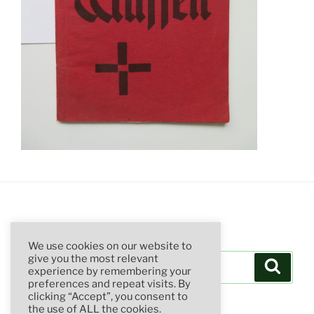
SUCHE
We use cookies on our website to
Suchen
give you the most relevant
Suche
experience by remembering your
nach:
preferences and repeat visits. By
clicking “Accept”, you consent to
the use of ALL the cookies.