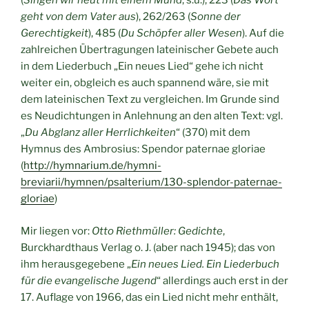
(
Singen wir heut mit einem Mund
; s.u.), 223 (
Das Wort
geht von dem Vater aus
), 262/263 (
Sonne der
Gerechtigkeit
), 485 (
Du Schöpfer aller Wesen
). Auf die
zahlreichen Übertragungen lateinischer Gebete auch
in dem Liederbuch „Ein neues Lied“ gehe ich nicht
weiter ein, obgleich es auch spannend wäre, sie mit
dem lateinischen Text zu vergleichen. Im Grunde sind
es Neudichtungen in Anlehnung an den alten Text: vgl.
„
Du Abglanz aller Herrlichkeiten
“ (370) mit dem
Hymnus des Ambrosius: Spendor paternae gloriae
(
http://hymnarium.de/hymni-
breviarii/hymnen/psalterium/130-splendor-paternae-
gloriae
)
Mir liegen vor:
Otto Riethmüller: Gedichte
,
Burckhardthaus Verlag o. J. (aber nach 1945); das von
ihm herausgegebene „
Ein neues Lied. Ein Liederbuch
für die evangelische Jugend
“ allerdings auch erst in der
17. Auflage von 1966, das ein Lied nicht mehr enthält,