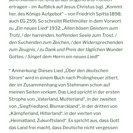
ertragen – im Aufblick auf Jesus Christus (vgl. „Kommt
her, des Königs Aufgebot“ – von Friedrich Spitta 1898;
auch EG 259). So schreibt Riethmüller in dem Vorwort
zu „
Ein neues Lied
“ 1932: „
Allen bösen Geistern zum
Trotz, / der harrenden, hoffenden Seele zum Trost, /
den Suchenden zum Zeichen, / den Widersprechenden
zum Zeugnis, / zu Dank und Preis der täglichen Wunder
Gottes: / Singet dem Herrn ein neues Lied!
“
* Anmerkung: Dieses Lied „
Über den deutschen
Strom
“ wird in einem Buch nach Prolingheuer zitiert,
der im Zusammenhang von Stehmann schon auf
meinen Seiten vorkam. Das Lied spricht in der ersten
Strophe von „Vaterland, Mutterland“, in der zweiten
von „Siegfriedland, Bismarckland“, in der dritten von
„Kämpferland, Hitlerland“, in der vierten von
„Heimatland, Zukunftsland“. Es spricht aus, dass Gott
das Land frei macht, dass Deutsche nicht vergessen