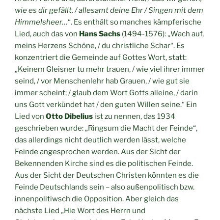
wie es dir gefällt, / allesamt deine Ehr / Singen mit dem
Himmelsheer…
“. Es enthält so manches kämpferische
Lied, auch das von
Hans Sachs
(1494-1576): „Wach auf,
meins Herzens Schöne, / du christliche Schar“. Es
konzentriert die Gemeinde auf Gottes Wort, statt:
„Keinem Gleisner tu mehr trauen, / wie viel ihrer immer
seind, / vor Menschenlehr hab Grauen, / wie gut sie
immer scheint; / glaub dem Wort Gotts alleine, / darin
uns Gott verkündet hat / den guten Willen seine.“ Ein
Lied von
Otto Dibelius
ist zu nennen, das 1934
geschrieben wurde: „Ringsum die Macht der Feinde“,
das allerdings nicht deutlich werden lässt, welche
Feinde angesprochen werden. Aus der Sicht der
Bekennenden Kirche sind es die politischen Feinde.
Aus der Sicht der Deutschen Christen könnten es die
Feinde Deutschlands sein – also außenpolitisch bzw.
innenpolitiwsch die Opposition. Aber gleich das
nächste Lied „Hie Wort des Herrn und