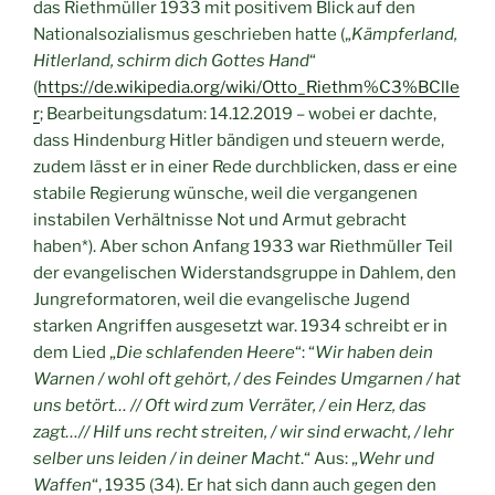
das Riethmüller 1933 mit positivem Blick auf den
Nationalsozialismus geschrieben hatte („
Kämpferland,
Hitlerland, schirm dich Gottes Hand
“
(
https://de.wikipedia.org/wiki/Otto_Riethm%C3%BClle
r
; Bearbeitungsdatum: 14.12.2019 – wobei er dachte,
dass Hindenburg Hitler bändigen und steuern werde,
zudem lässt er in einer Rede durchblicken, dass er eine
stabile Regierung wünsche, weil die vergangenen
instabilen Verhältnisse Not und Armut gebracht
haben*). Aber schon Anfang 1933 war Riethmüller Teil
der evangelischen Widerstandsgruppe in Dahlem, den
Jungreformatoren, weil die evangelische Jugend
starken Angriffen ausgesetzt war. 1934 schreibt er in
dem Lied „
Die schlafenden Heere
“: “
Wir haben dein
Warnen / wohl oft gehört, / des Feindes Umgarnen / hat
uns betört… // Oft wird zum Verräter, / ein Herz, das
zagt…// Hilf uns recht streiten, / wir sind erwacht, / lehr
selber uns leiden / in deiner Macht
.“ Aus: „
Wehr und
Waffen
“, 1935 (34). Er hat sich dann auch gegen den