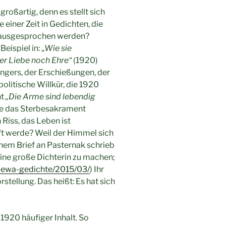
 großartig, denn es stellt sich
einer Zeit in Gedichten, die
 ausgesprochen werden?
ispiel in: „
Wie sie
der Liebe noch Ehre“
(1920)
Hungers, der Erschießungen, der
politische Willkür, die 1920
ht
„Die Arme sind lebendig
ohne das Sterbesakrament
Riss, das Leben ist
aft werde? Weil der Himmel sich
 einem Brief an Pasternak schrieb
 eine große Dichterin zu machen;
ajewa-gedichte/2015/03/
) Ihr
stellung. Das heißt: Es hat sich
1920 häufiger Inhalt. So