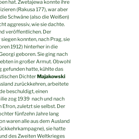
ben hat. Zwetajewa konnte ihre
izieren (Rakusa 177), war aber
die Schwäne (also die Weißen)
ht aggressiv, wie sie dachte.
d veröffentlichen. Der
 siegen konnten, nach Prag, sie
ren 1912) hinterher in die
Georgi geboren. Sie ging nach
e lebten in großer Armut. Obwohl
g gefunden hatte, kühlte das
stischen Dichter
Majakowski
ssland zurückkehren, arbeitete
de beschuldigt, einen
ilie zog 1939 nach und nach
Efron, zuletzt sie selbst. Der
chter fünfzehn Jahre lang
nion waren alle aus dem Ausland
ückkehrkampagne), sie hatte
und des Zweiten Weltkrieges