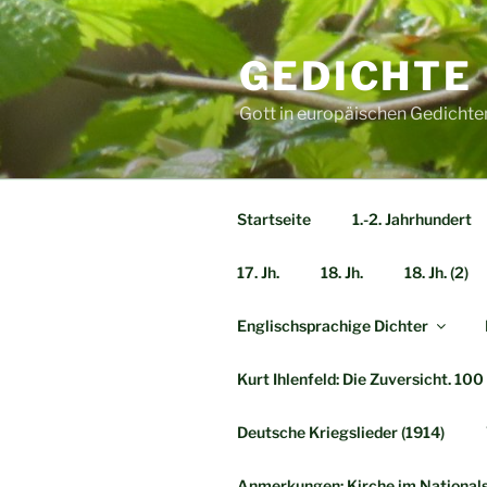
Zum
Inhalt
GEDICHTE
springen
Gott in europäischen Gedichte
Startseite
1.-2. Jahrhundert
17. Jh.
18. Jh.
18. Jh. (2)
Englischsprachige Dichter
Kurt Ihlenfeld: Die Zuversicht. 10
Deutsche Kriegslieder (1914)
Anmerkungen: Kirche im Nationals