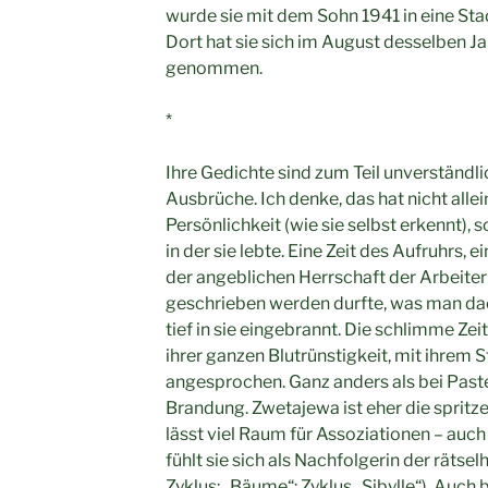
wurde sie mit dem Sohn 1941 in eine Stad
Dort hat sie sich im August desselben 
genommen.
*
Ihre Gedichte sind zum Teil unverständl
Ausbrüche. Ich denke, das hat nicht allei
Persönlichkeit (wie sie selbst erkennt), s
in der sie lebte. Eine Zeit des Aufruhrs, ei
der angeblichen Herrschaft der Arbeiter
geschrieben werden durfte, was man dach
tief in sie eingebrannt. Die schlimme Zeit
ihrer ganzen Blutrünstigkeit, mit ihrem
angesprochen. Ganz anders als bei Pastern
Brandung. Zwetajewa ist eher die spritze
lässt viel Raum für Assoziationen – auch 
fühlt sie sich als Nachfolgerin der rätsel
Zyklus: „Bäume“: Zyklus „Sibylle“). Auch 