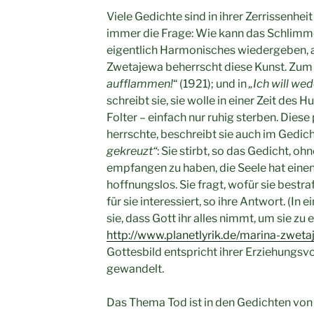
Viele Gedichte sind in ihrer Zerrissenheit
immer die Frage: Wie kann das Schlimme 
eigentlich Harmonisches wiedergeben,
Zwetajewa beherrscht diese Kunst. Zum Be
aufflammen!
“ (1921); und in
„Ich will we
schreibt sie, sie wolle in einer Zeit des 
Folter – einfach nur ruhig sterben. Diese 
herrschte, beschreibt sie auch im Gedic
gekreuzt“
: Sie stirbt, so das Gedicht, 
empfangen zu haben, die Seele hat einen 
hoffnungslos. Sie fragt, wofür sie bestr
für sie interessiert, so ihre Antwort. (In
sie, dass Gott ihr alles nimmt, um sie zu
http://www.planetlyrik.de/marina-zwet
Gottesbild entspricht ihrer Erziehungsvor
gewandelt.
Das Thema Tod ist in den Gedichten von 