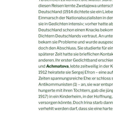
diesen Reisen lernte Zwetajewa untersch
Deutschland (1914 dichtete sie ein Lieb
Einmarsch der Nationalsozialisten in der
sie in Gedichten intensiv; vorher hatte 
Deutschland schon einen Knacks bekom
Dichtern Deutschlands vertraut. An unte
bekam sie Probleme und wurde ausgesc
doch den Abschluss. Sie studierte für ein
späterer Zeit hatte sie brieflichen Kontak
anderen. Ihr erster Gedichtband erschi
und
Achmatova
, lebte zeitweilig in der
1912 heiratete sie Sergej Efron – eine a
Zeiten spannungsreiche Ehe: er schloss 
Antikommunisten (1) – an, sie war entsp
hungerte mit ihren Töchtern, gab die jün
1917) in ein Kinderheim, in der Hoffnun
versorgen könnte. Doch Irina starb dann
verhehlt werden darf, dass sie eine hart