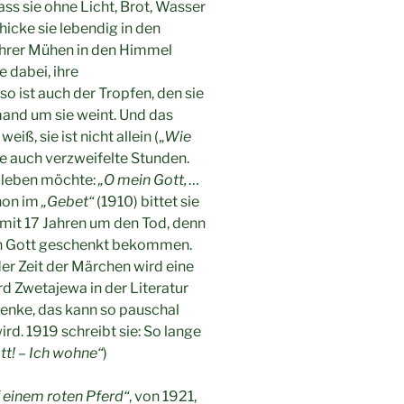
dass sie ohne Licht, Brot, Wasser
hicke sie lebendig in den
ihrer Mühen in den Himmel
 dabei, ihre
 ist auch der Tropfen, den sie
mand um sie weint. Und das
iß, sie ist nicht allein („
Wie
ie auch verzweifelte Stunden.
r leben möchte:
„O mein Gott, …
hon im
„Gebet“
(1910) bittet sie
mit 17 Jahren um den Tod, denn
on Gott geschenkt bekommen.
er Zeit der Märchen wird eine
d Zwetajewa in der Literatur
denke, das kann so pauschal
rd. 1919 schreibt sie: So lange
tt! – Ich wohne“
)
 einem roten Pferd“
, von 1921,