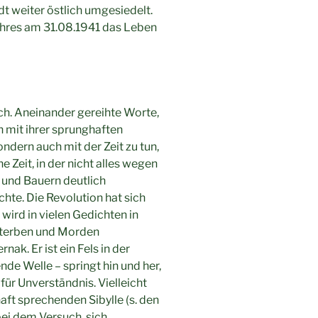
t weiter östlich umgesiedelt.
Jahres am 31.08.1941 das Leben
ich. Aneinander gereihte Worte,
n mit ihrer sprunghaften
ondern auch mit der Zeit zu tun,
ne Zeit, in der nicht alles wegen
 und Bauern deutlich
te. Die Revolution hat sich
 wird in vielen Gedichten in
 Sterben und Morden
ak. Er ist ein Fels in der
nde Welle – springt hin und her,
für Unverständnis. Vielleicht
haft sprechenden Sibylle (s. den
bei dem Versuch, sich