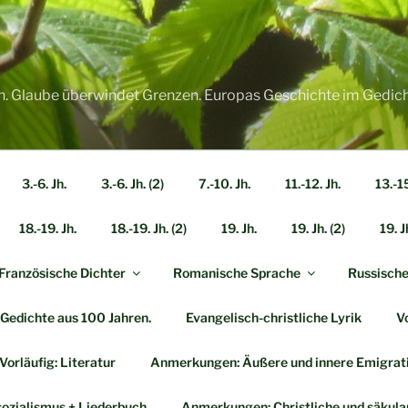
n. Glaube überwindet Grenzen. Europas Geschichte im Gedich
3.-6. Jh.
3.-6. Jh. (2)
7.-10. Jh.
11.-12. Jh.
13.-15
18.-19. Jh.
18.-19. Jh. (2)
19. Jh.
19. Jh. (2)
19. J
Französische Dichter
Romanische Sprache
Russische 
0 Gedichte aus 100 Jahren.
Evangelisch-christliche Lyrik
Vo
Vorläufig: Literatur
Anmerkungen: Äußere und innere Emigrat
ozialismus + Liederbuch
Anmerkungen: Christliche und säkula