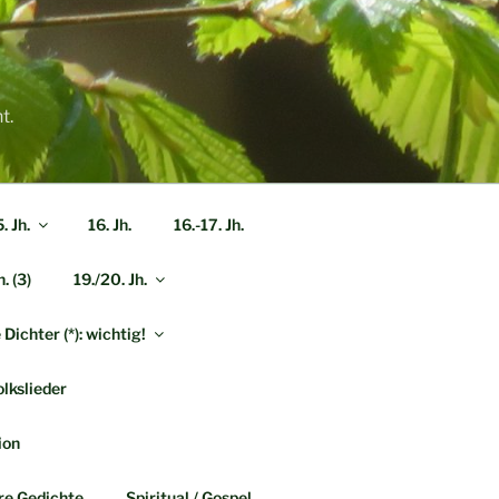
t.
. Jh.
16. Jh.
16.-17. Jh.
h. (3)
19./20. Jh.
Dichter (*): wichtig!
lkslieder
ion
re Gedichte
Spiritual / Gospel