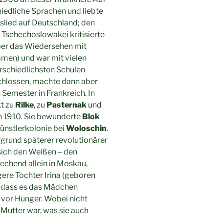
iedliche Sprachen und liebte
eslied auf Deutschland; den
 Tschechoslowakei kritisierte
aber das Wiedersehen mit
men) und war mit vielen
rschiedlichsten Schulen
hlossen, machte dann aber
 Semester in Frankreich. In
t zu
Rilke
, zu
Pasternak
und
en 1910. Sie bewunderte
Blok
 Künstlerkolonie bei
Woloschin
.
ufgrund späterer revolutionärer
sich den Weißen – den
rechend allein in Moskau,
gere Tochter Irina (geboren
g, dass es das Mädchen
 vor Hunger. Wobei nicht
e Mutter war, was sie auch