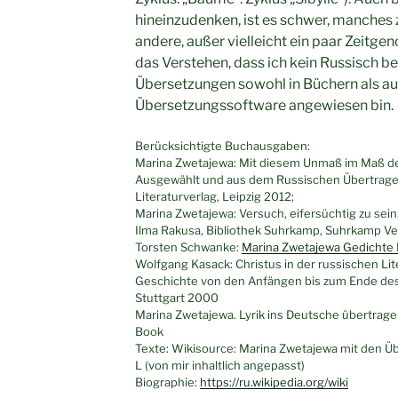
hineinzudenken, ist es schwer, manches
andere, außer vielleicht ein paar Zeitgen
das Verstehen, dass ich kein Russisch be
Übersetzungen sowohl in Büchern als au
Übersetzungssoftware angewiesen bin.
Berücksichtigte Buchausgaben:
Marina Zwetajewa: Mit diesem Unmaß im Maß der
Ausgewählt und aus dem Russischen Übertragen 
Literaturverlag, Leipzig 2012;
Marina Zwetajewa: Versuch, eifersüchtig zu sein
Ilma Rakusa, Bibliothek Suhrkamp, Suhrkamp Ver
Torsten Schwanke:
Marina Zwetajewa Gedichte I
Wolfgang Kasack: Christus in der russischen Lit
Geschichte von den Anfängen bis zum Ende des
Stuttgart 2000
Marina Zwetajewa. Lyrik ins Deutsche übertragen
Book
Texte: Wikisource: Marina Zwetajewa mit den 
L (von mir inhaltlich angepasst)
Biographie:
https://ru.wikipedia.org/wiki