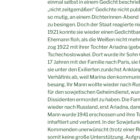
einmal selbst in einem Gedicht beschrie
„nicht zeitgemäßen“ Gedichte nicht publ
so mutig, an einem Dichterinnen-Abend 
zu besingen. Doch der Staat reagierte nic
1921 konnte sie wieder einen Gedichtban
Ehemann floh, als die Weißen nicht mehr
zog 1922 mit ihrer Tochter Ariadna (gebo
Tschechoslowakei. Dort wurde ihr Sohn 
17 Jahren mit der Familie nach Paris, si
sie unter den Exilierten zunächst Anklan
Verhältnis ab, weil Marina den kommuni
besang. Ihr Mann wollte wieder nach Ru
für den sowjetischen Geheimdienst, wur
Dissidenten ermordet zu haben. Die Fam
wieder nach Russland, erst Ariadna, dann 
Mann wurde 1941 erschossen und ihre To
inhaftiert und verbannt. In der Sowjetu
Kommenden unerwünscht (trotz einer R
somit keine große Unterstützung. Aufgr