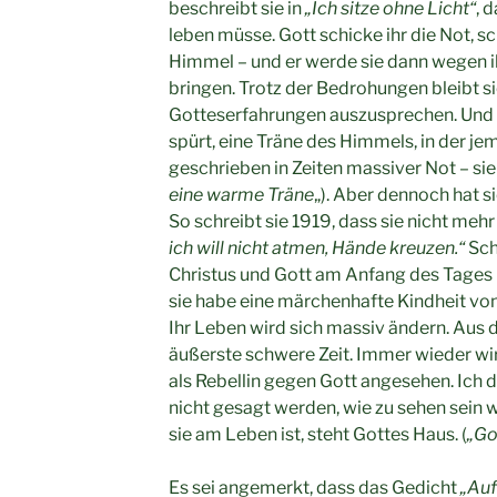
beschreibt sie in
„Ich sitze ohne Licht“
, 
leben müsse. Gott schicke ihr die Not, sc
Himmel – und er werde sie dann wegen 
bringen. Trotz der Bedrohungen bleibt sie
Gotteserfahrungen auszusprechen. Und so
spürt, eine Träne des Himmels, in der je
geschrieben in Zeiten massiver Not – sie we
eine warme Träne
„). Aber dennoch hat s
So schreibt sie 1919, dass sie nicht meh
ich will nicht atmen, Hände kreuzen.“
Sc
Christus und Gott am Anfang des Tages 
sie habe eine märchenhafte Kindheit v
Ihr Leben wird sich massiv ändern. Aus d
äußerste schwere Zeit. Immer wieder wir
als Rebellin gegen Gott angesehen. Ich 
nicht gesagt werden, wie zu sehen sein wi
sie am Leben ist, steht Gottes Haus. (
„Go
Es sei angemerkt, dass das Gedicht
„Auf