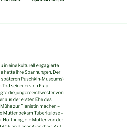
in eine kulturell engagierte
ie hatte ihre Spannungen. Der
es späteren Puschkin-Museums)
 Tod seiner ersten Frau
gte die jüngere Schwester von
r aus der ersten Ehe des
l Mühe zur Pianistin machen –
 Die Mutter bekam Tuberkulose –
er Hoffnung, die Mutter von der
 1906 an dieser Krankheit. Auf