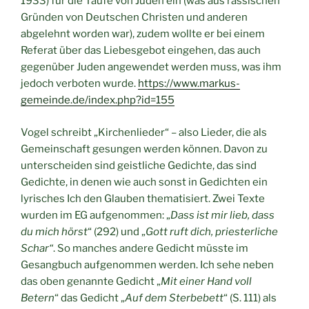
1933) für die Taufe von Juden ein (was aus rassischen
Gründen von Deutschen Christen und anderen
abgelehnt worden war), zudem wollte er bei einem
Referat über das Liebesgebot eingehen, das auch
gegenüber Juden angewendet werden muss, was ihm
jedoch verboten wurde.
https://www.markus-
gemeinde.de/index.php?id=155
Vogel schreibt „Kirchenlieder“ – also Lieder, die als
Gemeinschaft gesungen werden können. Davon zu
unterscheiden sind geistliche Gedichte, das sind
Gedichte, in denen wie auch sonst in Gedichten ein
lyrisches Ich den Glauben thematisiert. Zwei Texte
wurden im EG aufgenommen: „
Dass ist mir lieb, dass
du mich hörst
“ (292) und „
Gott ruft dich, priesterliche
Schar“
. So manches andere Gedicht müsste im
Gesangbuch aufgenommen werden. Ich sehe neben
das oben genannte Gedicht „
Mit einer Hand voll
Betern
“ das Gedicht „
Auf dem Sterbebett
“ (S. 111) als