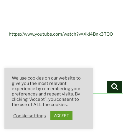
https://www.youtube.com/watch?v=XkI4Bnk3TQQ
SUCHE
We use cookies on our website to
Suchen
give you the most relevant
Suche
experience by remembering your
nach:
preferences and repeat visits. By
clicking “Accept”, you consent to
the use of ALL the cookies.
Cookie settings
ACCEPT
Stolz präsentiert von WordPress