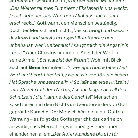
entdeckten, schreibt er in „
Wir rechnen in Millionen
“:
„
Des Weltenraumes Flimmern / Ekstasen in uns weckt,
/ doch nebenan das Wimmern / hat uns noch kaum
erschreckt
.“ Gott warnt den Menschen beständig.
Doch der Mensch hört nicht. „
Das schwingt und saust, /
das kreist und saust / in ungestillter Kehre; / und
unbehaust, weh´, unbehaust / saugt mich die Angst in´s
Leere.
“ Aber Christus nimmt die Angst der Welt in
seine Arme. („
Schwarz ist der Raum
“) Wohl mit Blick
auch auf
Benn
formuliert: „
In wenigen Buchstaben / ist
Wort und Schrift bestellt, / wenn wir zerstört sie haben,
/ ist Sprache uns zerschellt. // So laßt das eitle Kritzeln /
Und Witzeln mit dem Nichts, / schon langt nach all den
Schnitzeln / die Flamme des Gerichts
!“ Menschen
kokettieren mit dem Nichts und zerstören die von Gott
geprägte Sprache. Der Mensch hört nicht auf Gottes
Warnung – es folgt das Gottesgericht, das darin sich
auswirkt, dass Menschen, wie oben gesehen, über
einander herfallen: „
Der Auferstandene bittet / für