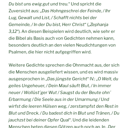
Du bist uns ewig gut und treu.
“ Und spricht die
Zuversicht aus: „
Das Hohngeschrei der Feinde, / Ihr
Lug, Gewalt und List, / Schafft nichts bei der
Gemeinde, / In der Du bist, Herr Christ
“ („
Zephanja
3,12
“). An diesen Beispielen wird deutlich, wie sehr er
die Bibel als Basis auch von Gedichten nehmen kann,
besonders deutlich an den vielen Neudichtungen von
Psalmen, die hier nicht aufgegriffen wird.
Weitere Gedichte sprechen die Ohnmacht aus, der sich
die Menschen ausgeliefert wissen, und es wird massiv
ausgesprochen in „
Das jüngste Gericht
“ IV.: „
O Welt, du
geiles Ungeheuer, / Dein Maul säuft Blut, / In immer
neuer / Wollüst´ger Wut / Saugst du der Beute ohn´
Erbarmung / Die Seele aus in der Umarmung / Und
wirfst die leeren Hülsen weg, / zerstampfst den Rest in
Blut und Dreck. / Du badest dich in Blut und Tränen, / Du
jauchzst bei deiner Opfer Qual
“. Und die leidenden
Menschen beten diesen Götzen auch noch an. In „
Der