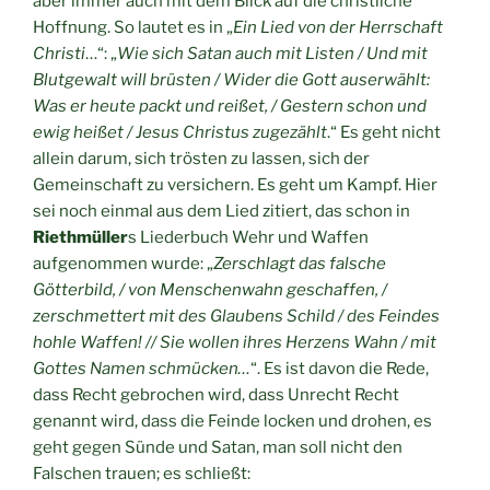
aber immer auch mit dem Blick auf die christliche
Hoffnung. So lautet es in „
Ein Lied von der Herrschaft
Christi
…“: „
Wie sich Satan auch mit Listen / Und mit
Blutgewalt will brüsten / Wider die Gott auserwählt:
Was er heute packt und reißet, / Gestern schon und
ewig heißet / Jesus Christus zugezählt
.“ Es geht nicht
allein darum, sich trösten zu lassen, sich der
Gemeinschaft zu versichern. Es geht um Kampf. Hier
sei noch einmal aus dem Lied zitiert, das schon in
Riethmüller
s Liederbuch Wehr und Waffen
aufgenommen wurde: „
Zerschlagt das falsche
Götterbild, / von Menschenwahn geschaffen, /
zerschmettert mit des Glaubens Schild / des Feindes
hohle Waffen! // Sie wollen ihres Herzens Wahn / mit
Gottes Namen schmücken…
“. Es ist davon die Rede,
dass Recht gebrochen wird, dass Unrecht Recht
genannt wird, dass die Feinde locken und drohen, es
geht gegen Sünde und Satan, man soll nicht den
Falschen trauen; es schließt: