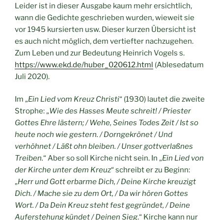
Leider ist in dieser Ausgabe kaum mehr ersichtlich,
wann die Gedichte geschrieben wurden, wieweit sie
vor 1945 kursierten usw. Dieser kurzen Übersicht ist
es auch nicht möglich, dem vertiefter nachzugehen.
Zum Leben und zur Bedeutung Heinrich Vogels s.
https://www.ekd.de/huber_020612.html
(Ablesedatum
Juli 2020).
Im „
Ein Lied vom Kreuz Christi
“ (1930) lautet die zweite
Strophe: „
Wie des Hasses Meute schreit! / Priester
Gottes Ehre lästern; / Wehe, Seines Todes Zeit / Ist so
heute noch wie gestern. / Dorngekrönet / Und
verhöhnet / Läßt ohn bleiben. / Unser gottverlaßnes
Treiben.
“ Aber so soll Kirche nicht sein. In „
Ein Lied von
der Kirche unter dem Kreuz
“ schreibt er zu Beginn:
„
Herr und Gott erbarme Dich, / Deine Kirche kreuzigt
Dich. / Mache sie zu dem Ort, / Da wir hören Gottes
Wort. / Da Dein Kreuz steht fest gegründet, / Deine
Auferstehung kündet / Deinen Sieg
.“ Kirche kann nur