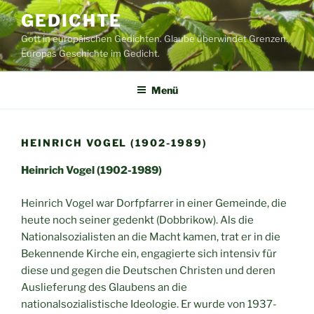
Zum
GEDICHTE
Inhalt
Gott in europäischen Gedichten. Glaube überwindet Grenzen.
springen
Europas Geschichte im Gedicht.
Menü
HEINRICH VOGEL (1902-1989)
Heinrich Vogel (1902-1989)
Heinrich Vogel war Dorfpfarrer in einer Gemeinde, die
heute noch seiner gedenkt (Dobbrikow). Als die
Nationalsozialisten an die Macht kamen, trat er in die
Bekennende Kirche ein, engagierte sich intensiv für
diese und gegen die Deutschen Christen und deren
Auslieferung des Glaubens an die
nationalsozialistische Ideologie. Er wurde von 1937-