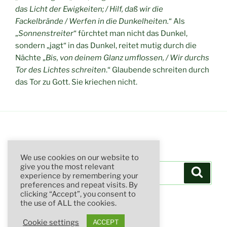
das Licht der Ewigkeiten; / Hilf, daß wir die
Fackelbrände / Werfen in die Dunkelheiten.
“ Als
„
Sonnenstreiter
“ fürchtet man nicht das Dunkel,
sondern „jagt“ in das Dunkel, reitet mutig durch die
Nächte „
Bis, von deinem Glanz umflossen, / Wir durchs
Tor des Lichtes schreiten
.“ Glaubende schreiten durch
das Tor zu Gott. Sie kriechen nicht.
SUCHE
We use cookies on our website to
Suchen
give you the most relevant
Suche
experience by remembering your
nach:
preferences and repeat visits. By
clicking “Accept”, you consent to
the use of ALL the cookies.
Cookie settings
ACCEPT