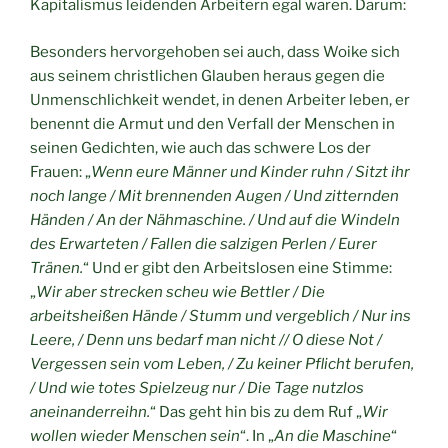
Kapitalismus leidenden Arbeitern egal waren. Darum:
Besonders hervorgehoben sei auch, dass Woike sich
aus seinem christlichen Glauben heraus gegen die
Unmenschlichkeit wendet, in denen Arbeiter leben, er
benennt die Armut und den Verfall der Menschen in
seinen Gedichten, wie auch das schwere Los der
Frauen: „
Wenn eure Männer und Kinder ruhn / Sitzt ihr
noch lange / Mit brennenden Augen / Und zitternden
Händen / An der Nähmaschine. / Und auf die Windeln
des Erwarteten / Fallen die salzigen Perlen / Eurer
Tränen.
“ Und er gibt den Arbeitslosen eine Stimme:
„
Wir aber strecken scheu wie Bettler / Die
arbeitsheißen Hände / Stumm und vergeblich / Nur ins
Leere, / Denn uns bedarf man nicht // O diese Not /
Vergessen sein vom Leben, / Zu keiner Pflicht berufen,
/ Und wie totes Spielzeug nur / Die Tage nutzlos
aneinanderreihn.
“ Das geht hin bis zu dem Ruf „
Wir
wollen wieder Menschen sein
“. In „
An die Maschine
“