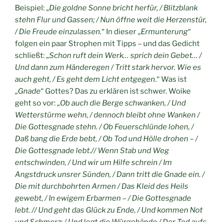
Beispiel: „
Die goldne Sonne bricht herfür, / Blitzblank
stehn Flur und Gassen; / Nun öffne weit die Herzenstür,
/ Die Freude einzulassen.
“ In dieser „
Ermunterung
“
folgen ein paar Strophen mit Tipps – und das Gedicht
schließt: „
Schon ruft dein Werk… sprich dein Gebet… /
Und dann zum Händeregen / Tritt stark hervor. Wie es
auch geht, / Es geht dem Licht entgegen
.“ Was ist
„
Gnade
“ Gottes? Das zu erklären ist schwer. Woike
geht so vor: „
Ob auch die Berge schwanken, / Und
Wetterstürme wehn, / dennoch bleibt ohne Wanken /
Die Gottesgnade stehn. / Ob Feuerschlünde lohen, /
Daß bang die Erde bebt, / Ob Tod und Hölle drohen – /
Die Gottesgnade lebt.// Wenn Stab und Weg
entschwinden, / Und wir um Hilfe schrein / Im
Angstdruck unsrer Sünden, / Dann tritt die Gnade ein. /
Die mit durchbohrten Armen / Das Kleid des Heils
gewebt, / In ewigem Erbarmen – / Die Gottesgnade
lebt. // Und geht das Glück zu Ende, / Und kommen Not