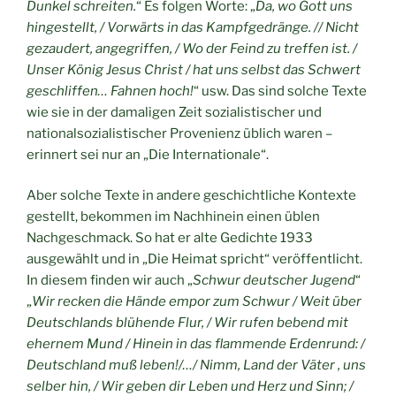
Dunkel schreiten.
“ Es folgen Worte: „
Da, wo Gott uns
hingestellt, / Vorwärts in das Kampfgedränge. // Nicht
gezaudert, angegriffen, / Wo der Feind zu treffen ist. /
Unser König Jesus Christ / hat uns selbst das Schwert
geschliffen… Fahnen hoch!
“ usw. Das sind solche Texte
wie sie in der damaligen Zeit sozialistischer und
nationalsozialistischer Provenienz üblich waren –
erinnert sei nur an „Die Internationale“.
Aber solche Texte in andere geschichtliche Kontexte
gestellt, bekommen im Nachhinein einen üblen
Nachgeschmack. So hat er alte Gedichte 1933
ausgewählt und in „Die Heimat spricht“ veröffentlicht.
In diesem finden wir auch „
Schwur deutscher Jugend
“
„
Wir recken die Hände empor zum Schwur / Weit über
Deutschlands blühende Flur, / Wir rufen bebend mit
ehernem Mund / Hinein in das flammende Erdenrund: /
Deutschland muß leben!/…/ Nimm, Land der Väter , uns
selber hin, / Wir geben dir Leben und Herz und Sinn; /