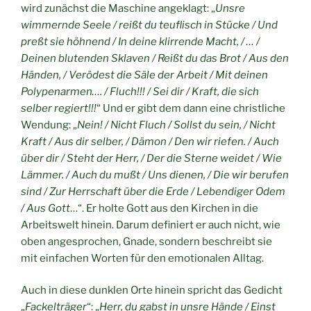
wird zunächst die Maschine angeklagt: „
Unsre
wimmernde Seele / reißt du teuflisch in Stücke / Und
preßt sie höhnend / In deine klirrende Macht, / … /
Deinen blutenden Sklaven / Reißt du das Brot / Aus den
Händen, / Verödest die Säle der Arbeit / Mit deinen
Polypenarmen…. / Fluch!!! / Sei dir / Kraft, die sich
selber regiert!!!
“ Und er gibt dem dann eine christliche
Wendung: „
Nein! / Nicht Fluch / Sollst du sein, / Nicht
Kraft / Aus dir selber, / Dämon / Den wir riefen. / Auch
über dir / Steht der Herr, / Der die Sterne weidet / Wie
Lämmer. / Auch du mußt / Uns dienen, / Die wir berufen
sind / Zur Herrschaft über die Erde / Lebendiger Odem
/ Aus Gott
…“. Er holte Gott aus den Kirchen in die
Arbeitswelt hinein. Darum definiert er auch nicht, wie
oben angesprochen, Gnade, sondern beschreibt sie
mit einfachen Worten für den emotionalen Alltag.
Auch in diese dunklen Orte hinein spricht das Gedicht
„
Fackelträger
“: „
Herr, du gabst in unsre Hände / Einst