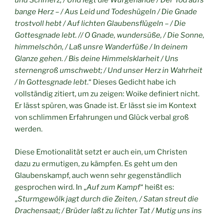
und Schmerz; / Und legt die Würgehände / Der Tod aufs
bange Herz – / Aus Leid und Todeshügeln / Die Gnade
trostvoll hebt / Auf lichten Glaubensflügeln – / Die
Gottesgnade lebt. // O Gnade, wundersüße, / Die Sonne,
himmelschön, / Laß unsre Wanderfüße / In deinem
Glanze gehen. / Bis deine Himmelsklarheit / Uns
sternengroß umschwebt; / Und unser Herz in Wahrheit
/ In Gottesgnade lebt
.“ Dieses Gedicht habe ich
vollständig zitiert, um zu zeigen: Woike definiert nicht.
Er lässt spüren, was Gnade ist. Er lässt sie im Kontext
von schlimmen Erfahrungen und Glück verbal groß
werden.
Diese Emotionalität setzt er auch ein, um Christen
dazu zu ermutigen, zu kämpfen. Es geht um den
Glaubenskampf, auch wenn sehr gegenständlich
gesprochen wird. In „
Auf zum Kampf
“ heißt es:
„
Sturmgewölk jagt durch die Zeiten, / Satan streut die
Drachensaat; / Brüder laßt zu lichter Tat / Mutig uns ins