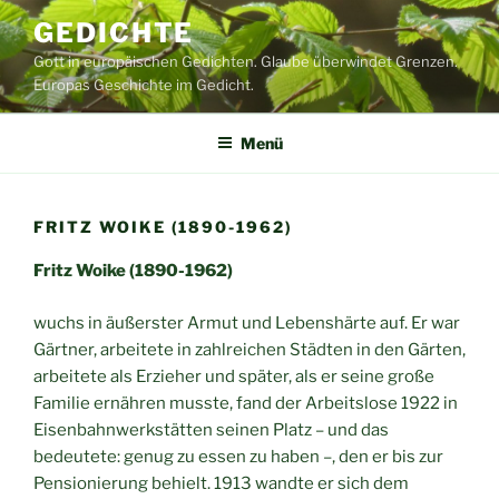
Zum
GEDICHTE
Inhalt
Gott in europäischen Gedichten. Glaube überwindet Grenzen.
springen
Europas Geschichte im Gedicht.
Menü
FRITZ WOIKE (1890-1962)
Fritz Woike (1890-1962)
wuchs in äußerster Armut und Lebenshärte auf. Er war
Gärtner, arbeitete in zahlreichen Städten in den Gärten,
arbeitete als Erzieher und später, als er seine große
Familie ernähren musste, fand der Arbeitslose 1922 in
Eisenbahnwerkstätten seinen Platz – und das
bedeutete: genug zu essen zu haben –, den er bis zur
Pensionierung behielt. 1913 wandte er sich dem