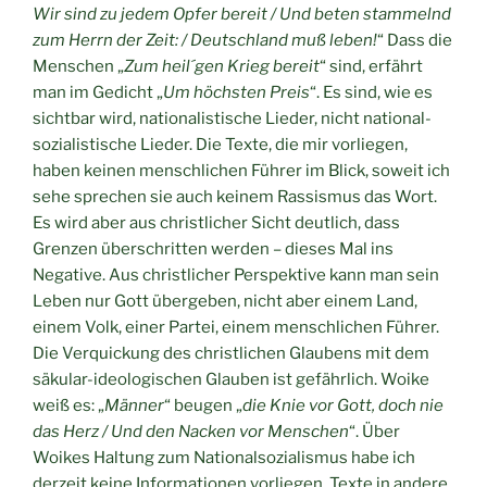
Wir sind zu jedem Opfer bereit / Und beten stammelnd
zum Herrn der Zeit: / Deutschland muß leben!
“ Dass die
Menschen „
Zum heil´gen Krieg bereit
“ sind, erfährt
man im Gedicht „
Um höchsten Preis
“. Es sind, wie es
sichtbar wird, nationalistische Lieder, nicht national-
sozialistische Lieder. Die Texte, die mir vorliegen,
haben keinen menschlichen Führer im Blick, soweit ich
sehe sprechen sie auch keinem Rassismus das Wort.
Es wird aber aus christlicher Sicht deutlich, dass
Grenzen überschritten werden – dieses Mal ins
Negative. Aus christlicher Perspektive kann man sein
Leben nur Gott übergeben, nicht aber einem Land,
einem Volk, einer Partei, einem menschlichen Führer.
Die Verquickung des christlichen Glaubens mit dem
säkular-ideologischen Glauben ist gefährlich. Woike
weiß es: „
Männer
“ beugen „
die Knie vor Gott, doch nie
das Herz / Und den Nacken vor Menschen
“. Über
Woikes Haltung zum Nationalsozialismus habe ich
derzeit keine Informationen vorliegen. Texte in andere