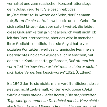
verhaftet und zum russischen Konzentrationslager,
dem Gulag, verurteilt. Sie beschreibt das
in
„Requiem“
so: In Ketten der Sohn, der Ehemann
tot:
„Betet für sie, betet“
– wobei sie um ein Gebet für
sich selbst bittet – das aber sofort weitet: Sie leidet
diese Grausamkeiten ja nicht allein. Ich weiß nicht, ob
ich das überinterpretiere, aber das wird in manchen
ihrer Gedichte deutlich, dass sie Angst hatte vor
sozialen Kontakten, weil das tyrannische Regime sie
überwachte und damit wurden auch Menschen, mit
denen sie Kontakt hatte, gefährdet:
„Daß stumm ich
vorm Tod ihn bewahre, / erfahr´ meine Liebe er nicht.“
(„Ich habe Verderben beschworen“
1921; Ü: Etkind)
Bis 1940 durfte sie nichts mehr veröffentlichen, sie sei
gestrig, nicht zeitgemäß, konterrevolutionär (
„Jetzt
wird niemand meine Lieder hören. / Die prophezeiten
Tage sind gekommen… / Du brichst mir das Herz nicht /
Noch lässt du es erklingen. / Vor nicht langer Zeit, frei