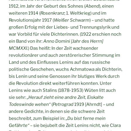
1912, im Jahr der Geburt des Sohnes (
Abend
), einen
weiteren 1914 (
Rosenkranz
; 1. Weltkrieg) und im
Revolutionsjahr 1917 (
Weißer Schwarm
) – und hatte
großen Erfolg mit der Liebes- und Trennungslyrik und
war Vorbild für viele Dichterinnen. (1922 erschien noch
ein Band von ihr:
Anno Domini [Jahr des Herrn]
MCMXXI
.) Das heißt: In der Zeit wachsender
revolutionärer und auch zerstörerischer Stimmung im
Land und des Einflusses Lenins auf das russische
politische Geschehen, wuchs Achmatowa als Dichterin,
bis Lenin und seine Genossen ihr blutiges Werk durch
die Revolution direkt weiterführen konnten. Unter
Lenins wie auch Stalins (1878-1953) Wüten litt auch
sie sehr:
„Herauf zieht eine andre Zeit, Eiskalte
Todeswinde wehen“
(
Petrograd
1919 [Ahrndt] – und
andere Gedichte, in denen sie die schwere Zeit
beschreibt, zum Beispiel in:
„Du bist ferne mein
Gefährte“
– sie bejubelt die Zeit Lenins nicht, wie Clara