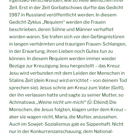
irgendwo verschwunden, wie so viele Menschen ihrer
Zeit. Erst in der Zeit Gorbatschows durfte das Gedicht
1987 in Russland veröffentlicht werden. In diesem
Gedicht-Zyklus „Requiem“ werden die Frauen
beschrieben, deren Söhne und Männer verhaftet
worden waren. Sie trafen sich vor den Gefängnistüren
in langen verhärmten und traurigen Frauen-Schlangen,
in der Erwartung, ihren Lieben noch Gutes tun zu
können. In diesem Requiem werden immer wieder
Bezüge zur Kreuzigung Jesu hergestellt – das Kreuz
Jesu wird verbunden mit dem Leiden der Menschen in
Stalins Zeit (dein Kreuz wird errichtet – von deinem Tod
sprechen sie). Jesus schrie am Kreuz zum Vater (Gott),
der ihn verlassen hatte und sagte zu seiner Mutter, so
Achmatowa:
„Weine nicht um mich!“
(Ü: Etkind) Die
Menschen, die Jesus folgten, klagen unter dem Kreuz –
aber sie wagen nicht, Maria, die Mutter, anzusehen.
Auch im Sowjet-Sozialismus gab es Sippenhaft. Nicht
nur in der Konkurrenzanschauung, dem National-