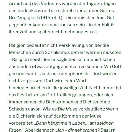
Armut und des Verlustes wurden die Tage zu Tagen
des Gedenkens und sie schrieb Lieder über Gottes
Großzügigkeit (1915; ebd.) – ein ironischer Text. Gott
gegenüber konnte man ironisch sein – in der Politik
ihrer Zeit und später nicht mehr ungestraft.
Religion bedeutet nicht Versklavung, von der die
Menschen durch Sozialismus befreit werden mussten
– Religion heißt, den unsäglichen kommunistischen
Zuständen etwas entgegensetzen zu können. Wo Gott
genannt wird – auch nur metaphorisch – dort wird er
nicht vergessen. Dort wird er im Wort
hineingesprochen in die jeweilige Zeit. Nicht immer ist
das Festhalten an Gott freilich gelungen, oder nicht
immer kamen die Dichterinnen und Dichter ohne
Schaden davon. Wie es
Die Muse
verdeutlicht: Wenn
die Dichterin sich auf das Kommen der Muse
vorbereitet
, „Dann hängt mein Leben… am seidnen
Faden.“
Aber dennoch:
„Ich – dir gehorchen? Das ist