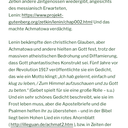
Zetkin andere Zeitgenossen wiedergibt, angesichts
des messianisch Erwarteten,
Lenin:
https://www.projekt-
gutenberg.org/zetkin/lenin/chap002.html
Und das
machte Achmatowa verdächtig.
Lenin bekämpfte den christlichen Glauben, aber
Achmatowa und andere hielten an Gott fest, trotz der
massiven atheistischen Bedrohung und Diffamierung,
dass Gott phantastisches Konstrukt sei. Fünf Jahre vor
der Revolution 1917 veröffentlichte sie ein Gedicht,
das wie ein Motto klingt:
„Ich hab gelernt, einfach und
klug zu leben, / Zum Himmel aufzuschauen und zu Gott
zu beten.“
(Gebet spielt für sie eine große Rolle – s.u.)
Und ein sehr schönes Gedicht beschreibt, wie sie im
Frost leben muss, aber die Apostelbriefe und die
Psalmen helfen ihr zu überstehen – und in der Bibel
liegt beim Hohen Lied ein rotes Ahornblatt
(
http://illeguan.de/achmat2.htm
), bzw. in Zeiten der