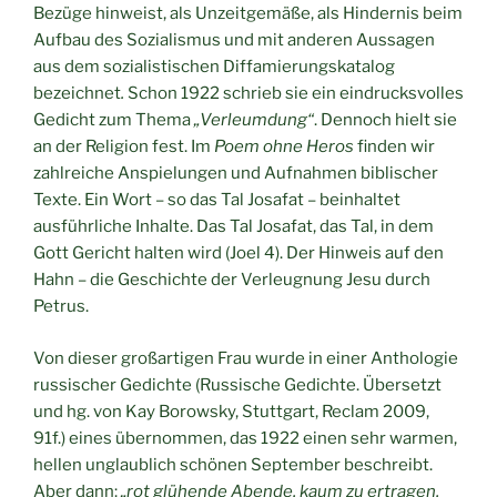
Bezüge hinweist, als Unzeitgemäße, als Hindernis beim
Aufbau des Sozialismus und mit anderen Aussagen
aus dem sozialistischen Diffamierungskatalog
bezeichnet
.
Schon 1922 schrieb sie ein eindrucksvolles
Gedicht zum Thema
„Verleumdung“
. Dennoch hielt sie
an der Religion fest. Im
Poem ohne Heros
finden wir
zahlreiche Anspielungen und Aufnahmen biblischer
Texte. Ein Wort – so das Tal Josafat – beinhaltet
ausführliche Inhalte. Das Tal Josafat, das Tal, in dem
Gott Gericht halten wird (Joel 4). Der Hinweis auf den
Hahn – die Geschichte der Verleugnung Jesu durch
Petrus.
Von dieser großartigen Frau wurde in einer Anthologie
russischer Gedichte (Russische Gedichte. Übersetzt
und hg. von Kay Borowsky, Stuttgart, Reclam 2009,
91f.) eines übernommen, das 1922 einen sehr warmen,
hellen unglaublich schönen September beschreibt.
Aber dann:
„rot glühende Abende, kaum zu ertragen,