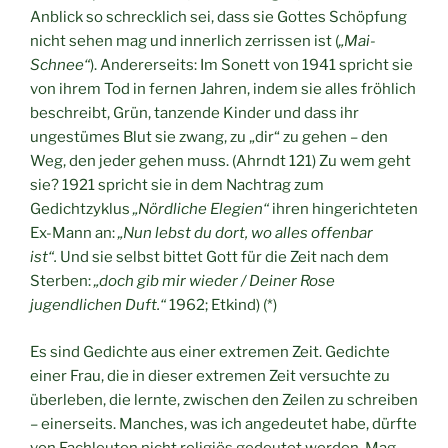
Anblick so schrecklich sei, dass sie Gottes Schöpfung
nicht sehen mag und innerlich zerrissen ist (
„Mai-
Schnee“
). Andererseits: Im Sonett von 1941 spricht sie
von ihrem Tod in fernen Jahren, indem sie alles fröhlich
beschreibt, Grün, tanzende Kinder und dass ihr
ungestümes Blut sie zwang, zu „dir“ zu gehen – den
Weg, den jeder gehen muss. (Ahrndt 121) Zu wem geht
sie? 1921 spricht sie in dem Nachtrag zum
Gedichtzyklus
„Nördliche Elegien“
ihren hingerichteten
Ex-Mann an:
„Nun lebst du dort, wo alles offenbar
ist“.
Und sie selbst bittet Gott für die Zeit nach dem
Sterben:
„doch gib mir wieder / Deiner Rose
jugendlichen Duft.“
1962; Etkind) (*)
Es sind Gedichte aus einer extremen Zeit. Gedichte
einer Frau, die in dieser extremen Zeit versuchte zu
überleben, die lernte, zwischen den Zeilen zu schreiben
– einerseits. Manches, was ich angedeutet habe, dürfte
von Fachleuten nicht religiös gedeutet werden. Mag