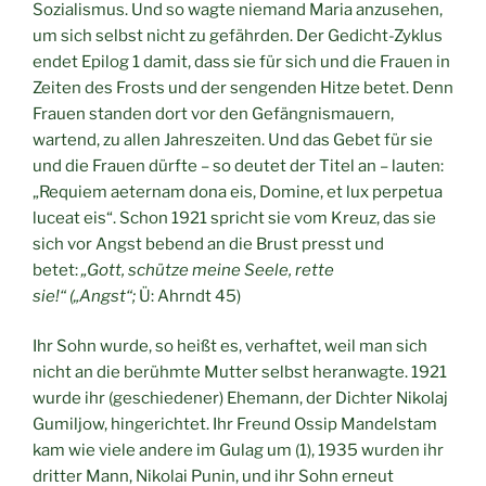
Sozialismus. Und so wagte niemand Maria anzusehen,
um sich selbst nicht zu gefährden. Der Gedicht-Zyklus
endet Epilog 1 damit, dass sie für sich und die Frauen in
Zeiten des Frosts und der sengenden Hitze betet. Denn
Frauen standen dort vor den Gefängnismauern,
wartend, zu allen Jahreszeiten. Und das Gebet für sie
und die Frauen dürfte – so deutet der Titel an – lauten:
„Requiem aeternam dona eis, Domine, et lux perpetua
luceat eis“. Schon 1921 spricht sie vom Kreuz, das sie
sich vor Angst bebend an die Brust presst und
betet:
„Gott, schütze meine Seele, rette
sie!“
(„Angst“;
Ü: Ahrndt 45)
Ihr Sohn wurde, so heißt es, verhaftet, weil man sich
nicht an die berühmte Mutter selbst heranwagte. 1921
wurde ihr (geschiedener) Ehemann, der Dichter Nikolaj
Gumiljow, hingerichtet. Ihr Freund Ossip Mandelstam
kam wie viele andere im Gulag um (1), 1935 wurden ihr
dritter Mann, Nikolai Punin, und ihr Sohn erneut