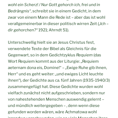
wohl ein Scherz! / Nur Gott gehorch ich, frei und in
Bedrängnis“
, schreibt sie in einem Gedicht, in dem
zwar von einem Mann die Rede ist – aber das ist wohl
verallgemeinerbar in dieser politisch wirren Zeit
(„Ich –
dir gehorchen?“
1921; Ahrndt 51).
Unterschwellig hielt sie an Jesus Christus fest,
verwendete Texte der Bibel als Gleichnis für die
Gegenwart, so in dem Gedichtzyklus
Requiem
(das
Wort Requiem kommt aus der Liturgie: „Requiem
aeternam dona eis, Domine!“ – „Ewige Ruhe gib ihnen,
Herr“ und es geht weiter: „und ewiges Licht leuchte
ihnen“), der Gedichte aus ca. fünf Jahren (1935-1940/3)
zusammengefügt hat. Diese Gedichte wurden wohl
vielfach zunächst nicht aufgeschrieben, sondern nur
von nahestehenden Menschen auswendig gelernt –
und mündlich weitergegeben – , denn wenn diese
gefunden worden wären, wäre Achmatowa wohl