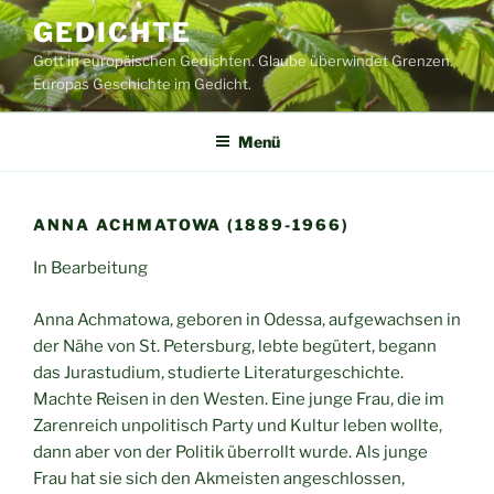
Zum
GEDICHTE
Inhalt
Gott in europäischen Gedichten. Glaube überwindet Grenzen.
springen
Europas Geschichte im Gedicht.
Menü
ANNA ACHMATOWA (1889-1966)
In Bearbeitung
Anna Achmatowa, geboren in Odessa, aufgewachsen in
der Nähe von St. Petersburg, lebte begütert, begann
das Jurastudium, studierte Literaturgeschichte.
Machte Reisen in den Westen. Eine junge Frau, die im
Zarenreich unpolitisch Party und Kultur leben wollte,
dann aber von der Politik überrollt wurde. Als junge
Frau hat sie sich den Akmeisten angeschlossen,