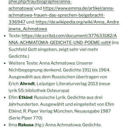
phie.php/frau/biographie/anna-
achmatowa/
und
https://www.emma.de/artikel/anna-
achmatowa-frauen-das-sprechen-beigebracht-
336947
und:
https://de.wikipedia.org/wiki/Anna_Andre
jewna_Achmatowa
Texte:
https://de.scribd.com/document/377633182/A
NNA-ACHMATOWA-GEDICHTE-UND-POEME-odt#
(ins
Suchfeld
Gott
eingeben, zeigt sehr viel mehr
Gedichte.)
Weitere Texte: Anna Achmatowa: Unserer
Nichtbegegnung denkend. Gedichte 1911 bis 1964.
Ausgewählt aus dem Russischen übertragen von
Erich
Ahrndt
, Leipziger Literaturverlag 2013 (neue
lyrik 55; bibliothek Osteuropa)
Efim
Etkind
: Russische Lyrik. Gedichte aus drei
Jahrhunderten. Ausgewählt und eingeleitet von Efim
Etkind, R. Piper Verlag München, Neuausgabe 1987
(Serie Piper 770)
Ilma
Rakusa
(Hg.): Anna Achmatowa: Gedichte.