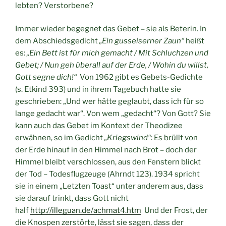
lebten? Verstorbene?
Immer wieder begegnet das Gebet – sie als Beterin. In
dem Abschiedsgedicht
„Ein gusseiserner Zaun“
heißt
es:
„Ein Bett ist für mich gemacht / Mit Schluchzen und
Gebet; / Nun geh überall auf der Erde, / Wohin du willst,
Gott segne dich!“
Von 1962 gibt es Gebets-Gedichte
(s. Etkind 393) und in ihrem Tagebuch hatte sie
geschrieben: „Und wer hätte geglaubt, dass ich für so
lange gedacht war“. Von wem „gedacht“? Von Gott? Sie
kann auch das Gebet im Kontext der Theodizee
erwähnen, so im Gedicht
„Kriegswind“
: Es brüllt von
der Erde hinauf in den Himmel nach Brot – doch der
Himmel bleibt verschlossen, aus den Fenstern blickt
der Tod – Todesflugzeuge (Ahrndt 123). 1934 spricht
sie in einem „Letzten Toast“ unter anderem aus, dass
sie darauf trinkt, dass Gott nicht
half
http://illeguan.de/achmat4.htm
Und der Frost, der
die Knospen zerstörte, lässt sie sagen, dass der