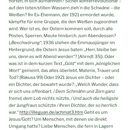
hörten, in sich aufnahmen? Sicher konterrevolutionär –
auf den toten/stillen Wassern zieh´n die Schwäne – die
Weißen? Ihr Ex-Ehemann, der 1921 ermordet wurde,
kämpfte für eine Gruppe, die den Weißen zugeordnet
wird. Wer ist es, der Ostern kommen soll, durch alle
Posten, Sperren, Meute hindurch, zum Abendessen?
(
„Beschwörung“
; 1936 stehen die Emmausjünger im
Hintergrund, die Ostern Jesus baten: „Herr, bleibe bei
uns, denn es will Abend werden“? [Ahrndt 35]). Oder
was ist in dem kurzen Text
„Gold“
mit dem
„königlichen
Wort“
gemeint, das alles überlebt, Materie, Trauer und
Tod? (Rakusa 99) Oder 1921 Jesus ein Dichter – oder
ein Dichter, der bewahrt wurde?:
„Welch Wunder, dass
er sich uns offenbart, / Dem Schmähn und Zorn ganz
fremd, dem Lob nichts nützte, / Und auch die heiligste
der Jungfraun schützte / Ihren Dichter, der so herrlich
war.“
http://illeguan.de/achmat3.htm
Geht es um
Jesus/Gott? Um Menschen, mit denen sie direkt
Umgang hatte? Liebe Menschen, die fern in Lagern