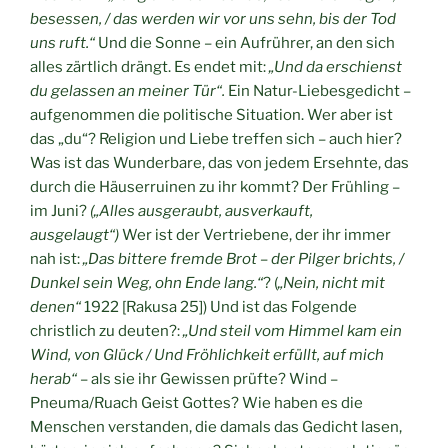
besessen, / das werden wir vor uns sehn, bis der Tod
uns ruft.“
Und die Sonne – ein Aufrührer, an den sich
alles zärtlich drängt. Es endet mit:
„Und da erschienst
du gelassen an meiner Tür“.
Ein Natur-Liebesgedicht –
aufgenommen die politische Situation. Wer aber ist
das „du“? Religion und Liebe treffen sich – auch hier?
Was ist das Wunderbare, das von jedem Ersehnte, das
durch die Häuserruinen zu ihr kommt? Der Frühling –
im Juni?
(„Alles ausgeraubt, ausverkauft,
ausgelaugt“)
Wer ist der Vertriebene, der ihr immer
nah ist:
„Das bittere fremde Brot – der Pilger brichts, /
Dunkel sein Weg, ohn Ende lang.“
? (
„Nein, nicht mit
denen“
1922 [Rakusa 25]) Und ist das Folgende
christlich zu deuten?:
„Und steil vom Himmel kam ein
Wind, von Glück / Und Fröhlichkeit erfüllt, auf mich
herab“
– als sie ihr Gewissen prüfte? Wind –
Pneuma/Ruach Geist Gottes? Wie haben es die
Menschen verstanden, die damals das Gedicht lasen,