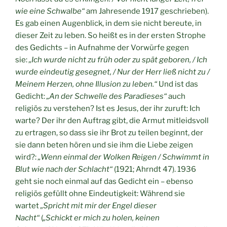
wie eine Schwalbe“
am Jahresende 1917 geschrieben).
Es gab einen Augenblick, in dem sie nicht bereute, in
dieser Zeit zu leben. So heißt es in der ersten Strophe
des Gedichts – in Aufnahme der Vorwürfe gegen
sie:
„Ich wurde nicht zu früh oder zu spät geboren, / Ich
wurde eindeutig gesegnet, / Nur der Herr ließ nicht zu /
Meinem Herzen, ohne Illusion zu leben.“
Und ist das
Gedicht:
„An der Schwelle des Paradieses“
auch
religiös zu verstehen? Ist es Jesus, der ihr zuruft: Ich
warte? Der ihr den Auftrag gibt, die Armut mitleidsvoll
zu ertragen, so dass sie ihr Brot zu teilen beginnt, der
sie dann beten hören und sie ihm die Liebe zeigen
wird?:
„Wenn einmal der Wolken Reigen / Schwimmt in
Blut wie nach der Schlacht“
(1921; Ahrndt 47). 1936
geht sie noch einmal auf das Gedicht ein – ebenso
religiös gefüllt ohne Eindeutigkeit: Während sie
wartet
„Spricht mit mir der Engel dieser
Nacht“
(
„Schickt er mich zu holen, keinen