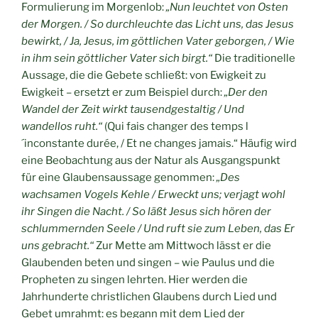
Formulierung im Morgenlob:
„Nun leuchtet von Osten
der Morgen. / So durchleuchte das Licht uns, das Jesus
bewirkt, / Ja, Jesus, im göttlichen Vater geborgen, / Wie
in ihm sein göttlicher Vater sich birgt.“
Die traditionelle
Aussage, die die Gebete schließt: von Ewigkeit zu
Ewigkeit – ersetzt er zum Beispiel durch:
„Der den
Wandel der Zeit wirkt tausendgestaltig / Und
wandellos ruht.“
(Qui fais changer des temps l
´inconstante durée, / Et ne changes jamais.“ Häufig wird
eine Beobachtung aus der Natur als Ausgangspunkt
für eine Glaubensaussage genommen:
„Des
wachsamen Vogels Kehle / Erweckt uns; verjagt wohl
ihr Singen die Nacht. / So läßt Jesus sich hören der
schlummernden Seele / Und ruft sie zum Leben, das Er
uns gebracht.“
Zur Mette am Mittwoch lässt er die
Glaubenden beten und singen – wie Paulus und die
Propheten zu singen lehrten. Hier werden die
Jahrhunderte christlichen Glaubens durch Lied und
Gebet umrahmt: es begann mit dem Lied der