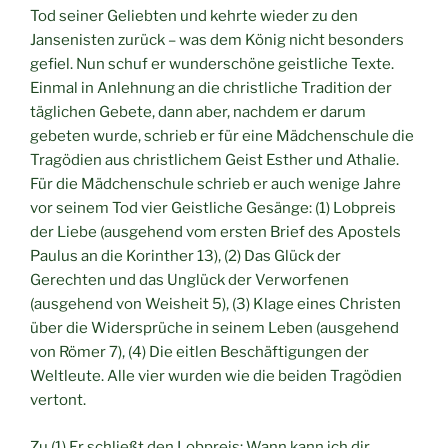
Tod seiner Geliebten und kehrte wieder zu den
Jansenisten zurück – was dem König nicht besonders
gefiel. Nun schuf er wunderschöne geistliche Texte.
Einmal in Anlehnung an die christliche Tradition der
täglichen Gebete, dann aber, nachdem er darum
gebeten wurde, schrieb er für eine Mädchenschule die
Tragödien aus christlichem Geist Esther und Athalie.
Für die Mädchenschule schrieb er auch wenige Jahre
vor seinem Tod vier Geistliche Gesänge: (1) Lobpreis
der Liebe (ausgehend vom ersten Brief des Apostels
Paulus an die Korinther 13), (2) Das Glück der
Gerechten und das Unglück der Verworfenen
(ausgehend von Weisheit 5), (3) Klage eines Christen
über die Widersprüche in seinem Leben (ausgehend
von Römer 7), (4) Die eitlen Beschäftigungen der
Weltleute. Alle vier wurden wie die beiden Tragödien
vertont.
Zu (1) Er schließt den Lobpreis: Wann kann ich dir