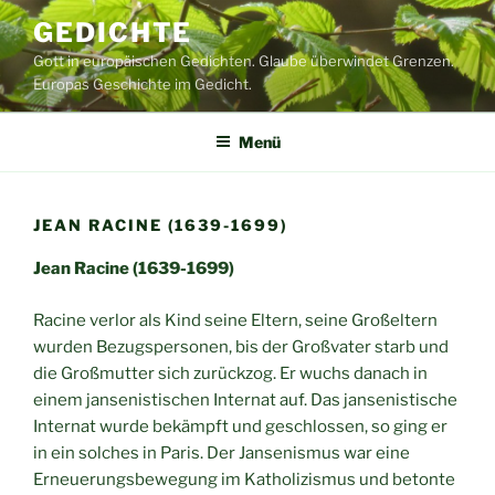
Zum
GEDICHTE
Inhalt
Gott in europäischen Gedichten. Glaube überwindet Grenzen.
springen
Europas Geschichte im Gedicht.
Menü
JEAN RACINE (1639-1699)
Jean Racine (1639-1699)
Racine verlor als Kind seine Eltern, seine Großeltern
wurden Bezugspersonen, bis der Großvater starb und
die Großmutter sich zurückzog. Er wuchs danach in
einem jansenistischen Internat auf. Das jansenistische
Internat wurde bekämpft und geschlossen, so ging er
in ein solches in Paris. Der Jansenismus war eine
Erneuerungsbewegung im Katholizismus und betonte