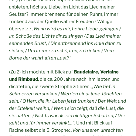
anbieten, höchste Liebe, im Licht das Lied meiner
Seufzer? Immer brennend für deinen Ruhm, immer
trinkend aus der Quelle wahrer Freuden? Willige
übersetzt:
„Wann wird es mir, hehre Liebe, gelingen /
Im Schoße des Lichts dir zu singen / Das Lied meiner
sehnenden Brust, / Dir entbrennend ins Knie dann zu
sinken, / Um immer zu schöpfen, zu trinken / Vom
Borne der wahrhaften Lust?“
(Zu 2) Ich möchte mit Blick auf
Baudelaire, Verlaine
und Rimbaud
, die ca. 200 Jahre nach ihm lebten und
dichteten, die zweite Strophe zitieren: „
Wie tief in
Schmerzen versunken / Werden einst jene Törichten
sein, / O Herr, die ihr Leben jetzt trunken / Der Welt und
der Eitelkeit weihn, / Wenn sich zeigt, daß die Lust, die
sie hatten, / Nichts war als ein nichtiger Schatten, / Der
geht und für immer versinkt…“.
Und mit Blick auf
Racine selbst die 5. Strophe:
„Von unseren unrechten