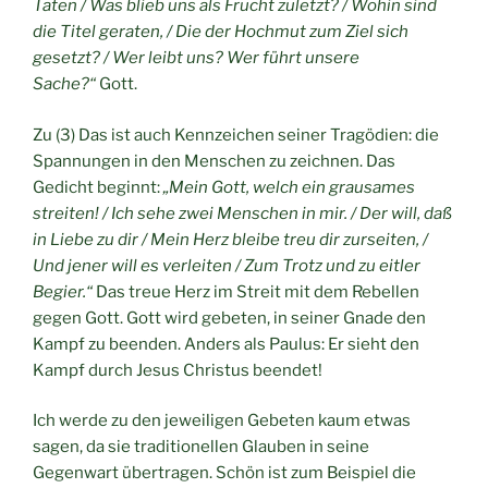
Taten / Was blieb uns als Frucht zuletzt? / Wohin sind
die Titel geraten, / Die der Hochmut zum Ziel sich
gesetzt? / Wer leibt uns? Wer führt unsere
Sache?“
Gott.
Zu (3) Das ist auch Kennzeichen seiner Tragödien: die
Spannungen in den Menschen zu zeichnen. Das
Gedicht beginnt:
„Mein Gott, welch ein grausames
streiten! / Ich sehe zwei Menschen in mir. / Der will, daß
in Liebe zu dir / Mein Herz bleibe treu dir zurseiten, /
Und jener will es verleiten / Zum Trotz und zu eitler
Begier.“
Das treue Herz im Streit mit dem Rebellen
gegen Gott. Gott wird gebeten, in seiner Gnade den
Kampf zu beenden. Anders als Paulus: Er sieht den
Kampf durch Jesus Christus beendet!
Ich werde zu den jeweiligen Gebeten kaum etwas
sagen, da sie traditionellen Glauben in seine
Gegenwart übertragen. Schön ist zum Beispiel die