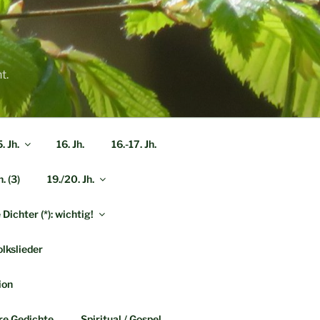
t.
. Jh.
16. Jh.
16.-17. Jh.
h. (3)
19./20. Jh.
Dichter (*): wichtig!
lkslieder
ion
re Gedichte
Spiritual / Gospel