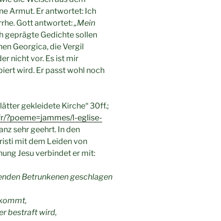
ne Armut. Er antwortet: Ich
rhe. Gott antwortet:
„Mein
h geprägte Gedichte sollen
chen Georgica, die Vergil
er nicht vor. Es ist mir
ert wird. Er passt wohl noch
lätter gekleidete Kirche“ 30ff.;
.fr/?poeme=jammes/l-eglise-
anz sehr geehrt. In den
risti mit dem Leiden von
ng Jesu verbindet er mit:
renden Betrunkenen geschlagen
bekommt,
 bestraft wird,