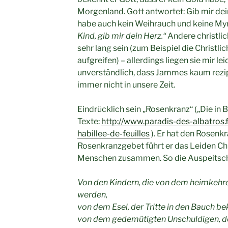
Morgenland. Gott antwortet: Gib mir dei
habe auch kein Weihrauch und keine Myr
Kind, gib mir dein Herz.“
Andere christlic
sehr lang sein (zum Beispiel die Christli
aufgreifen) – allerdings liegen sie mir leid
unverständlich, dass Jammes kaum rezipi
immer nicht in unsere Zeit.
Eindrücklich sein „Rosenkranz“ („Die in B
Texte:
http://www.paradis-des-albatros
habillee-de-feuilles
). Er hat den Rosenkr
Rosenkranzgebet führt er das Leiden Ch
Menschen zusammen. So die Auspeitschu
Von den Kindern, die von dem heimkeh
werden,
von dem Esel, der Tritte in den Bauch 
von dem gedemütigten Unschuldigen, der