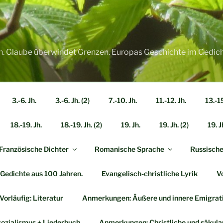
n. Glaube überwindet Grenzen. Europas Geschichte im Gedich
3.-6. Jh.
3.-6. Jh. (2)
7.-10. Jh.
11.-12. Jh.
13.-15
18.-19. Jh.
18.-19. Jh. (2)
19. Jh.
19. Jh. (2)
19. J
Französische Dichter
Romanische Sprache
Russische 
0 Gedichte aus 100 Jahren.
Evangelisch-christliche Lyrik
Vo
Vorläufig: Literatur
Anmerkungen: Äußere und innere Emigrat
ozialismus + Liederbuch
Anmerkungen: Christliche und säkula