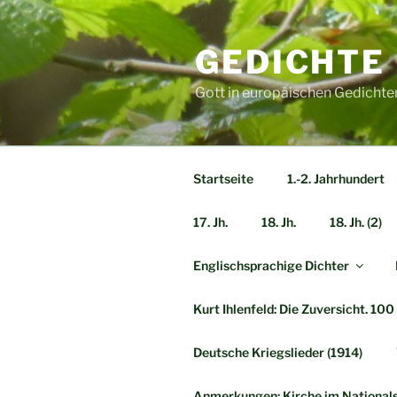
Zum
Inhalt
GEDICHTE
springen
Gott in europäischen Gedichte
Startseite
1.-2. Jahrhundert
17. Jh.
18. Jh.
18. Jh. (2)
Englischsprachige Dichter
Kurt Ihlenfeld: Die Zuversicht. 10
Deutsche Kriegslieder (1914)
Anmerkungen: Kirche im Nationals