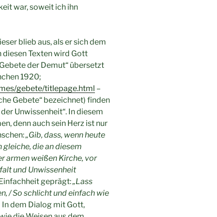
it war, soweit ich ihn
ieser blieb aus, als er sich dem
n diesen Texten wird Gott
e Gebete der Demut“ übersetzt
ünchen 1920;
mes/gebete/titlepage.html
–
che Gebete“ bezeichnet) finden
der Unwissenheit“. In diesem
n, denn auch sein Herz ist nur
enschen:
„Gib, dass, wenn heute
n gleiche, die an diesem
er armen weißen Kirche, vor
nfalt und Unwissenheit
 Einfachheit geprägt:
„Lass
, / So schlicht und einfach wie
) In dem Dialog mit Gott,
, wie die Weisen aus dem