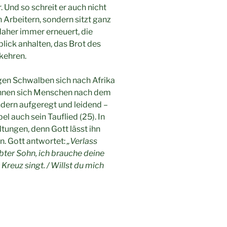
 Und so schreit er auch nicht
 Arbeitern, sondern sitzt ganz
 daher immer erneuert, die
ick anhalten, das Brot des
kehren.
gen Schwalben sich nach Afrika
sehnen sich Menschen nach dem
ndern aufgeregt und leidend –
l auch sein Tauflied (25). In
tungen, denn Gott lässt ihn
en. Gott antwortet:
„Verlass
ebter Sohn, ich brauche deine
Kreuz singt. / Willst du mich