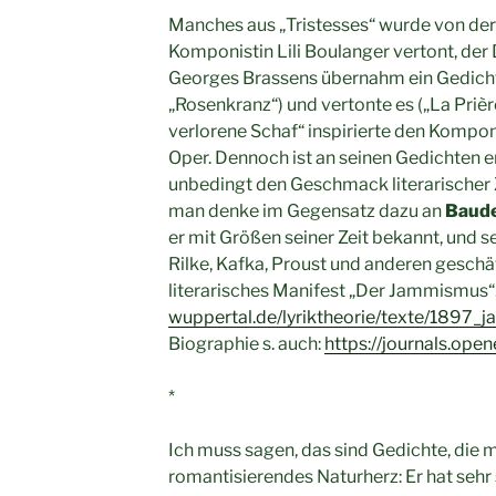
Manches aus „Tristesses“ wurde von der
Komponistin Lili Boulanger vertont, der
Georges Brassens übernahm ein Gedicht 
„Rosenkranz“) und vertonte es („La Prièr
verlorene Schaf“ inspirierte den Kompon
Oper. Dennoch ist an seinen Gedichten er
unbedingt den Geschmack literarischer Z
man denke im Gegensatz dazu an
Baude
er mit Größen seiner Zeit bekannt, und 
Rilke, Kafka, Proust und anderen geschätz
literarisches Manifest „Der Jammismus“
wuppertal.de/lyriktheorie/texte/1897_
Biographie s. auch:
https://journals.open
*
Ich muss sagen, das sind Gedichte, die m
romantisierendes Naturherz: Er hat sehr 