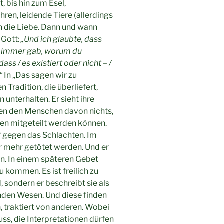
, bis hin zum Esel,
hren, leidende Tiere (allerdings
ch die Liebe. Dann und wann
 Gott:
„Und ich glaubte, dass
r / immer gab, worum du
dass / es existiert oder nicht – /
“
In „Das sagen wir zu
 Tradition, die überliefert,
unterhalten. Er sieht ihre
ten den Menschen davon nichts,
ten mitgeteilt werden können.
r“ gegen das Schlachten. Im
 mehr getötet werden. Und er
sen. In einem späteren Gebet
zu kommen. Es ist freilich zu
, sondern er beschreibt sie als
enden Wesen. Und diese finden
 traktiert von anderen. Wobei
s, die Interpretationen dürfen