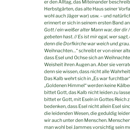
er den Alltag, das Miteinander beschreibt
Herbstgärten, das alte Haus seiner Vorfa
wohl auch Jäger war) usw. – und natürli
erinnert er sich in seinem ersten Band an
Gott / ein weißer alter Mann war, der di
gebeten hast. // Es ist mir egal, wer sagt, 
denn die Dorfkirche war weich und grau.
Weihnachten…“ schreibt er von einer alten
dass Esel und Ochse sich an Weihnachten 
Weisheit ihren Augen an. Aber sie verra
denn sie wissen, dass nicht alle Wahrhei
Das Kalb wehrt sich in „Es war furchtba
„Goldenen Himmel“ werden keine Kälber
bittet Gott, das Kalb nicht leiden zu las
bittet er Gott, mit Eseln in Gottes Reich 
bedenken, dass Esel nicht allein Esel sind
die leidenden Wesen, die geduldig leid
wir auch unter den Menschen. Menschen,
man wohl bei Jammes vorsichtig sein mus