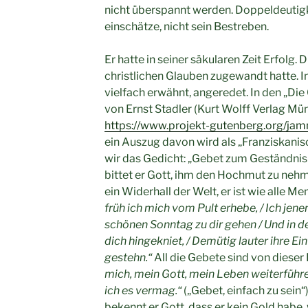
nicht überspannt werden. Doppeldeutigke
einschätze, nicht sein Bestreben.
Er hatte in seiner säkularen Zeit Erfolg. D
christlichen Glauben zugewandt hatte. I
vielfach erwähnt, angeredet. In den „Di
von Ernst Stadler (Kurt Wolff Verlag M
https://www.projekt-gutenberg.org/jam
ein Auszug davon wird als „Franziskanis
wir das Gedicht: „Gebet zum Geständnis 
bittet er Gott, ihm den Hochmut zu nehme
ein Widerhall der Welt, er ist wie alle M
früh ich mich vom Pult erhebe, / Ich jene
schönen Sonntag zu dir gehen / Und in d
dich hingekniet, / Demütig lauter ihre Ei
gestehn.“
All die Gebete sind von dieser
mich, mein Gott, mein Leben weiterführen
ich es vermag.“
(„Gebet, einfach zu sein“
bekennt er Gott, dass er kein Gold habe