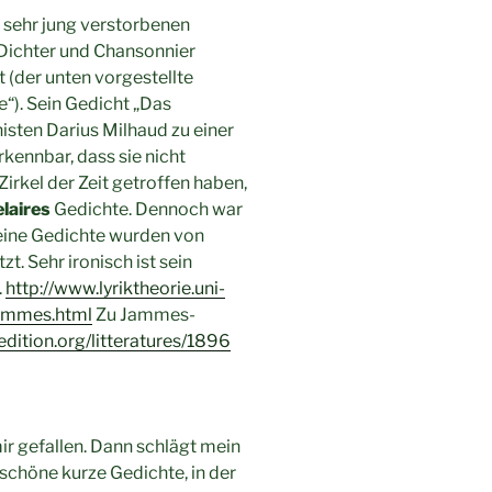
 sehr jung verstorbenen
 Dichter und Chansonnier
(der unten vorgestellte
e“). Sein Gedicht „Das
isten Darius Milhaud zu einer
kennbar, dass sie nicht
irkel der Zeit getroffen haben,
laires
Gedichte. Dennoch war
seine Gedichte wurden von
t. Sehr ironisch ist sein
.
http://www.lyriktheorie.uni-
jammes.html
Zu Jammes-
edition.org/litteratures/1896
ir gefallen. Dann schlägt mein
schöne kurze Gedichte, in der