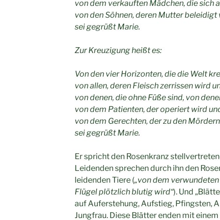
von dem verkauften Mädchen, die sich 
von den Söhnen, deren Mutter beleidigt
sei gegrüßt Marie.
Zur Kreuzigung heißt es:
Von den vier Horizonten, die die Welt kr
von allen, deren Fleisch zerrissen wird un
von denen, die ohne Füße sind, von dene
von dem Patienten, der operiert wird und
von dem Gerechten, der zu den Mördern
sei gegrüßt Marie.
Er spricht den Rosenkranz stellvertretend
Leidenden sprechen durch ihn den Rosen
leidenden Tiere (
„von dem verwundeten Vo
Flügel plötzlich blutig wird“
). Und „Blätt
auf Auferstehung, Aufstieg, Pfingsten,
Jungfrau. Diese Blätter enden mit einem